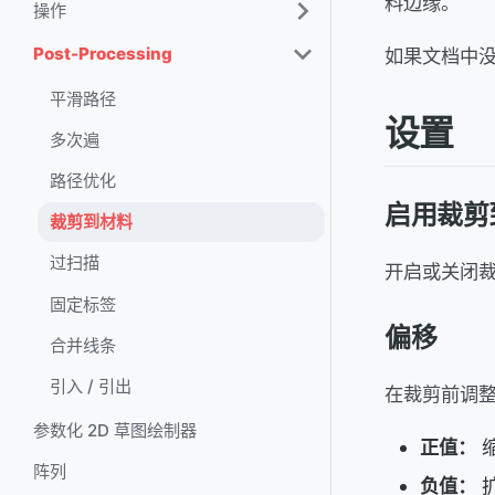
料边缘。
操作
Post-Processing
如果文档中
平滑路径
设置
多次遍
路径优化
启用裁剪
裁剪到材料
过扫描
开启或关闭
固定标签
偏移
合并线条
引入 / 引出
在裁剪前调整有
参数化 2D 草图绘制器
正值：
阵列
负值：