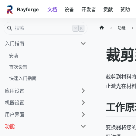
Rayforge
文档
设备
开发者
贡献
赞助
功能
⌘
K
入门指南
裁剪
安装
首次设置
裁剪到材料
快速入门指南
止激光在材
应用设置
机器设置
工作原
用户界面
功能
变换器将您