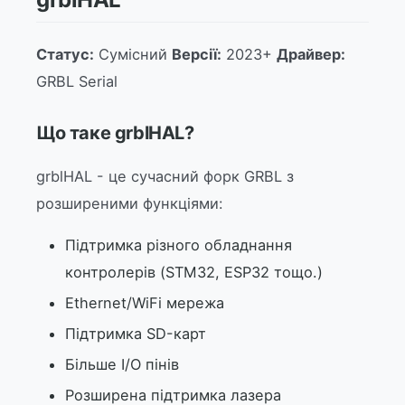
Статус:
Сумісний
Версії:
2023+
Драйвер:
GRBL Serial
Що таке grblHAL?
grblHAL - це сучасний форк GRBL з
розширеними функціями:
Підтримка різного обладнання
контролерів (STM32, ESP32 тощо.)
Ethernet/WiFi мережа
Підтримка SD-карт
Більше I/O пінів
Розширена підтримка лазера