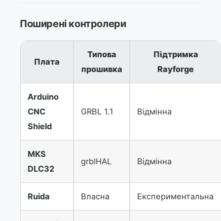
Поширені контролери
Типова
Підтримка
Плата
прошивка
Rayforge
Arduino
CNC
GRBL 1.1
Відмінна
Shield
MKS
grblHAL
Відмінна
DLC32
Ruida
Власна
Експериментальна