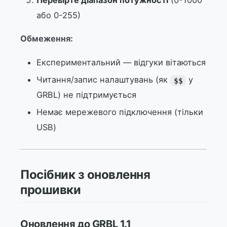
Перевірте діапазон потужності
(0-1000
або 0-255)
Обмеження:
Експериментальний — відгуки вітаються
Читання/запис налаштувань (як
у
$$
GRBL) не підтримується
Немає мережевого підключення (тільки
USB)
Посібник з оновлення
прошивки
Оновлення до GRBL 1.1