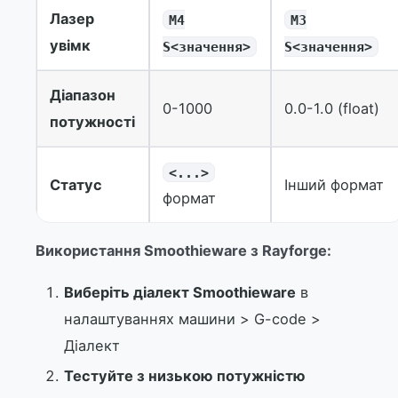
Лазер
M4
M3
увімк
S<значення>
S<значення>
Діапазон
0-1000
0.0-1.0 (float)
потужності
<...>
Статус
Інший формат
формат
Використання Smoothieware з Rayforge:
Виберіть діалект Smoothieware
в
налаштуваннях машини > G-code >
Діалект
Тестуйте з низькою потужністю