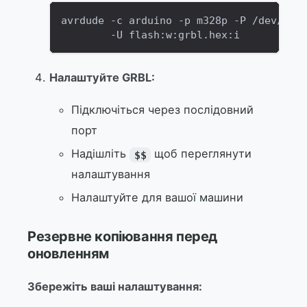
avrdude -c arduino -p m328p -P /dev/tty
        -U flash:w:grbl.hex:i
Налаштуйте GRBL:
Підключіться через послідовний
порт
Надішліть
щоб переглянути
$$
налаштування
Налаштуйте для вашої машини
Резервне копіювання перед
оновленням
Збережіть ваші налаштування: