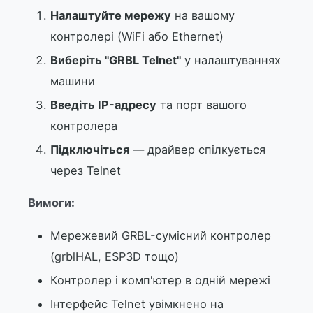
Налаштуйте мережу
на вашому
контролері (WiFi або Ethernet)
Виберіть "GRBL Telnet"
у налаштуваннях
машини
Введіть IP-адресу
та порт вашого
контролера
Підключіться
— драйвер спілкується
через Telnet
Вимоги:
Мережевий GRBL-сумісний контролер
(grblHAL, ESP3D тощо)
Контролер і комп'ютер в одній мережі
Інтерфейс Telnet увімкнено на