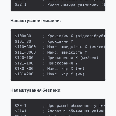
$32=1       ; Режим лазера увімкнено (1 = у
Налаштування машини:
$100=80     ; Кроків/мм X (відкалібруйте дл
$101=80     ; Кроків/мм Y
$110=3000   ; Макс. швидкість X (мм/хв)
$111=3000   ; Макс. швидкість Y
$120=100    ; Прискорення X (мм/сек)
$121=100    ; Прискорення Y
$130=300    ; Макс. хід X (мм)
$131=200    ; Макс. хід Y (мм)
Налаштування безпеки:
$20=1       ; Програмні обмеження увімкнено
$21=1       ; Апаратні обмеження увімкнено 