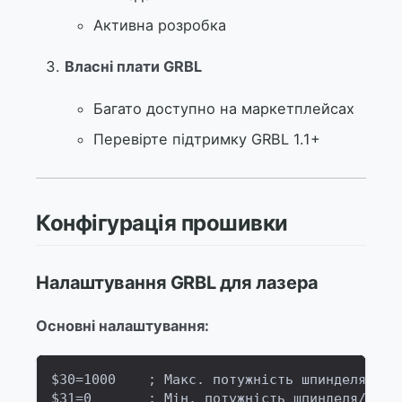
Активна розробка
Власні плати GRBL
Багато доступно на маркетплейсах
Перевірте підтримку GRBL 1.1+
Конфігурація прошивки
Налаштування GRBL для лазера
Основні налаштування:
$30=1000    ; Макс. потужність шпинделя/лаз
$31=0       ; Мін. потужність шпинделя/лазе