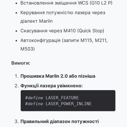
Встановлення зміщення WCS (G10 L2 P)
Керування потужністю лазера через
діалект Marlin
Скасування через M410 (Quick Stop)
Автоконфігурація (запити M115, M211,
M503)
Вимоги:
Прошивка Marlin 2.0 або пізніша
Функції лазера увімкнено:
#
define
LASER_FEATURE
#
define
LASER_POWER_INLINE
Правильний діапазон потужності