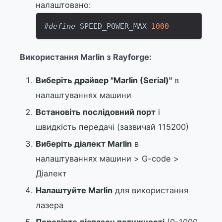
налаштовано:
#
define
SPEED_POWER_MAX
1000
Використання Marlin з Rayforge:
Виберіть драйвер "Marlin (Serial)"
в
налаштуваннях машини
Встановіть послідовний порт
і
швидкість передачі (зазвичай 115200)
Виберіть діалект Marlin
в
налаштуваннях машини > G-code >
Діалект
Налаштуйте Marlin
для використання
лазера