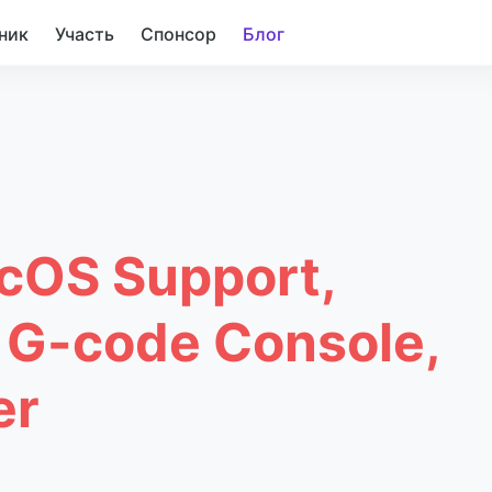
ник
Участь
Спонсор
Блог
acOS Support,
, G-code Console,
er