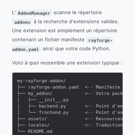
L'
scanne le répertoire
AddonManager
à la recherche d'extensions valides.
addons
Une extension est simplement un répertoire
contenant un fichier manifeste
rayforge-
ainsi que votre code Python.
addon.yaml
Voici à quoi ressemble une extension typique :
my-rayforge-addon/
├── rayforge-addon.yaml  <-- Manifeste requ
├── my_addon/            <-- Votre package 
│   ├── __init__.py
│   ├── backend.py       <-- Point d'entrée
│   └── frontend.py      <-- Point d'entrée
├── assets/              <-- Ressources opt
├── locales/             <-- Traductions op
└── README.md