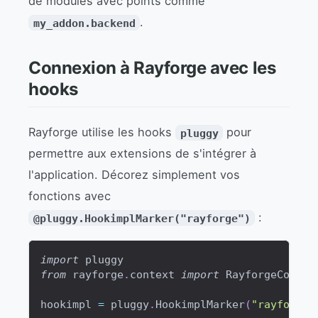
de modules avec points comme
.
my_addon.backend
Connexion à Rayforge avec les
hooks
Rayforge utilise les hooks
pour
pluggy
permettre aux extensions de s'intégrer à
l'application. Décorez simplement vos
fonctions avec
:
@pluggy.HookimplMarker("rayforge")
import
 pluggy
from
 rayforge
.
context 
import
 RayforgeContex
hookimpl 
=
 pluggy
.
HookimplMarker
(
"rayforge"