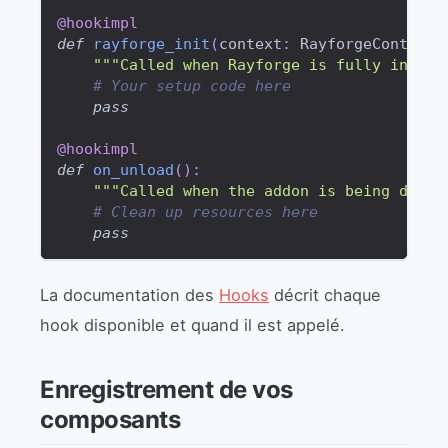
@hookimpl
def
rayforge_init
(
context
:
 RayforgeContext
)
"""Called when Rayforge is fully initia
# Your setup code here
pass
@hookimpl
def
on_unload
(
)
:
"""Called when the addon is being disab
# Clean up resources here
pass
La documentation des
Hooks
décrit chaque
hook disponible et quand il est appelé.
Enregistrement de vos
composants