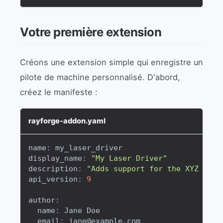
Votre première extension
Créons une extension simple qui enregistre un
pilote de machine personnalisé. D'abord,
créez le manifeste :
rayforge-addon.yaml
name
:
 my_laser_driver
display_name
:
"My Laser Driver"
description
:
"Adds support for the XYZ lase
api_version
:
9
author
:
name
:
 Jane Doe
email
:
 jane@example.com