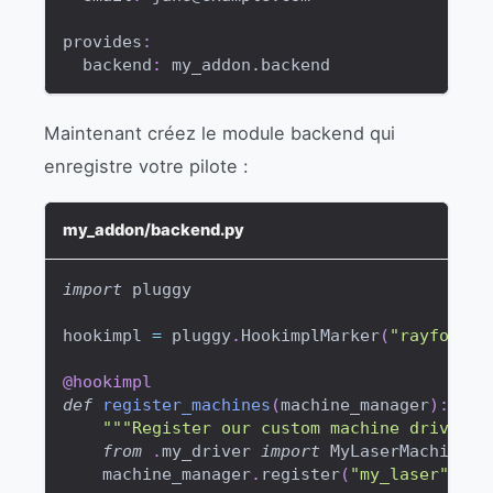
provides
:
backend
:
 my_addon.backend
Maintenant créez le module backend qui
enregistre votre pilote :
my_addon/backend.py
import
 pluggy
hookimpl 
=
 pluggy
.
HookimplMarker
(
"rayforge"
@hookimpl
def
register_machines
(
machine_manager
)
:
"""Register our custom machine driver."
from
.
my_driver 
import
 MyLaserMachine
    machine_manager
.
register
(
"my_laser"
,
 My