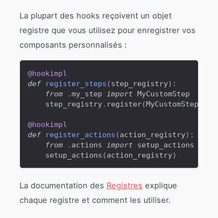
La plupart des hooks reçoivent un objet
registre que vous utilisez pour enregistrer vos
composants personnalisés :
@hookimpl
def
register_steps
(
step_registry
)
:
from
.
my_step 
import
 MyCustomStep
    step_registry
.
register
(
MyCustomStep
)
@hookimpl
def
register_actions
(
action_registry
)
:
from
.
actions 
import
 setup_actions
    setup_actions
(
action_registry
)
La documentation des
Registres
explique
chaque registre et comment les utiliser.