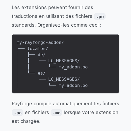
Les extensions peuvent fournir des
traductions en utilisant des fichiers
.po
standards. Organisez-les comme ceci :
my-rayforge-addon/
├── locales/
│   ├── de/
│   │   └── LC_MESSAGES/
│   │       └── my_addon.po
│   └── es/
│       └── LC_MESSAGES/
│           └── my_addon.po
Rayforge compile automatiquement les fichiers
en fichiers
lorsque votre extension
.po
.mo
est chargée.