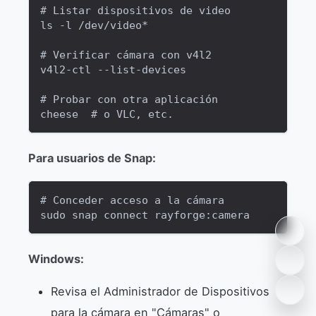
# Listar dispositivos de video
ls -l /dev/video*
# Verificar cámara con v4l2
v4l2-ctl --list-devices
# Probar con otra aplicación
cheese  # o VLC, etc.
Para usuarios de Snap:
# Conceder acceso a la cámara
sudo snap connect rayforge:camera
Windows:
Revisa el Administrador de Dispositivos
para la cámara en "Cámaras" o