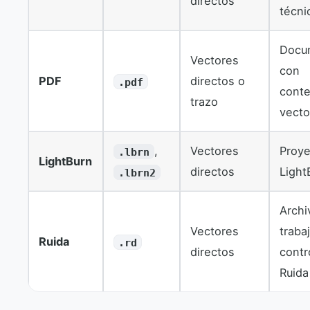
directos
técni
Docu
Vectores
con
PDF
directos o
.pdf
cont
trazo
vecto
,
Vectores
Proy
.lbrn
LightBurn
directos
Light
.lbrn2
Archi
Vectores
traba
Ruida
.rd
directos
contr
Ruida