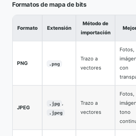
Formatos de mapa de bits
Método de
Formato
Extensión
Mejor
importación
Fotos,
Trazo a
imáge
PNG
.png
vectores
con
transp
Fotos,
,
Trazo a
imáge
.jpg
JPEG
vectores
tono
.jpeg
contin