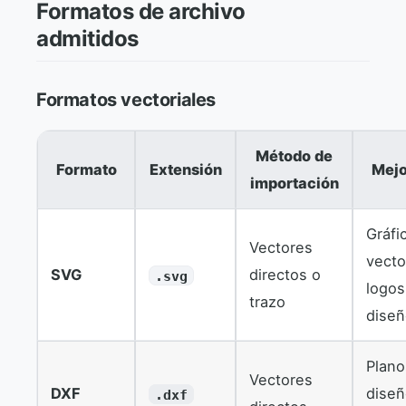
Formatos de archivo
admitidos
Formatos vectoriales
Método de
Formato
Extensión
Mejo
importación
Gráfi
Vectores
vecto
SVG
directos o
.svg
logos
trazo
dise
Plan
Vectores
DXF
dise
.dxf