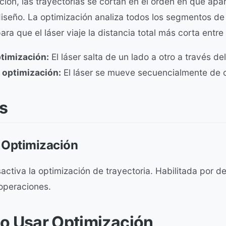
ción, las trayectorias se cortan en el orden en que apa
iseño. La optimización analiza todos los segmentos de 
ara que el láser viaje la distancia total más corta entre
timización:
El láser salta de un lado a otro a través del
 optimización:
El láser se mueve secuencialmente de c
s
r Optimización
activa la optimización de trayectoria. Habilitada por de
operaciones.
o Usar Optimización