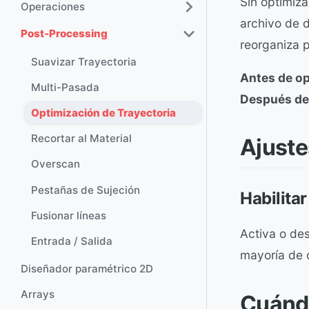
Sin optimiza
Operaciones
archivo de d
Post-Processing
reorganiza p
Suavizar Trayectoria
Antes de op
Multi-Pasada
Después de
Optimización de Trayectoria
Recortar al Material
Ajuste
Overscan
Pestañas de Sujeción
Habilita
Fusionar líneas
Activa o des
Entrada / Salida
mayoría de 
Diseñador paramétrico 2D
Arrays
Cuánd