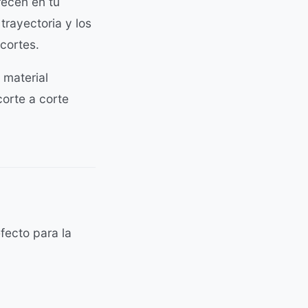
recen en tu
trayectoria y los
 cortes.
 material
orte a corte
fecto para la