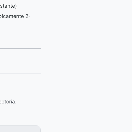
stante)
ípicamente 2-
ectoria.