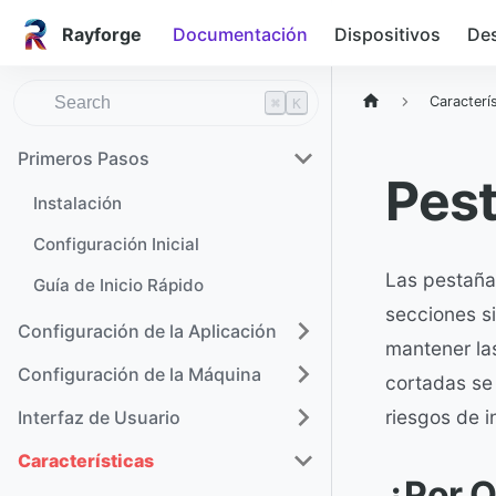
Rayforge
Documentación
Dispositivos
Des
Caracterí
⌘
K
Primeros Pasos
Pest
Instalación
Configuración Inicial
Las pestaña
Guía de Inicio Rápido
secciones si
Configuración de la Aplicación
mantener las
Configuración de la Máquina
cortadas se
riesgos de i
Interfaz de Usuario
Características
¿Por Q