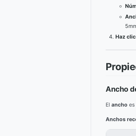
Núm
Anc
5mm
Haz clic
Propie
Ancho d
El
ancho
es 
Anchos re