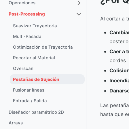
Operaciones
Post-Processing
Al cortar a 
Suavizar Trayectoria
Cambiar
Multi-Pasada
posterio
Optimización de Trayectoria
Caer a 
Recortar al Material
bordes
Overscan
Colisio
Pestañas de Sujeción
Incendi
Fusionar líneas
Dañars
Entrada / Salida
Las pestaña
Diseñador paramétrico 2D
hasta que es
Arrays