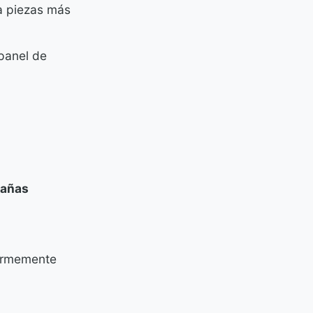
a piezas más
 panel de
tañas
ormemente