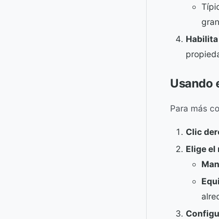
Típi
gra
Habilita
propied
Usando e
Para más co
Clic de
Elige e
Man
Equi
alre
Configu