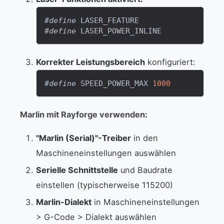
#
define
LASER_FEATURE
#
define
LASER_POWER_INLINE
Korrekter Leistungsbereich
konfiguriert:
#
define
SPEED_POWER_MAX
1000
Marlin mit Rayforge verwenden:
"Marlin (Serial)"-Treiber
in den
Maschineneinstellungen auswählen
Serielle Schnittstelle
und Baudrate
einstellen (typischerweise 115200)
Marlin-Dialekt
in Maschineneinstellungen
> G-Code > Dialekt auswählen