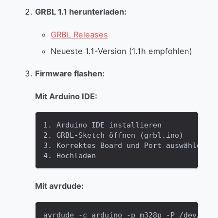
GRBL 1.1 herunterladen:
GRBL Releases
Neueste 1.1-Version (1.1h empfohlen)
Firmware flashen:
Mit Arduino IDE:
1. Arduino IDE installieren
2. GRBL-Sketch öffnen (grbl.ino)
3. Korrektes Board und Port auswählen
4. Hochladen
Mit avrdude:
avrdude -c arduino -p m328p -P /dev/tty