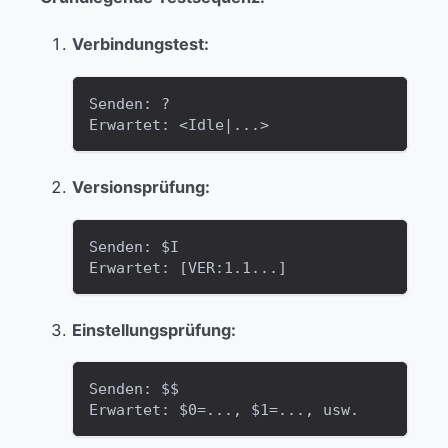
Verbindungstest:
Senden: ?
Erwartet: <Idle|...>
Versionsprüfung:
Senden: $I
Erwartet: [VER:1.1...]
Einstellungsprüfung:
Senden: $$
Erwartet: $0=..., $1=..., usw.