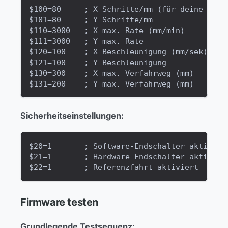
$100=80     ; X Schritte/mm (für deine Masc
$101=80     ; Y Schritte/mm
$110=3000   ; X max. Rate (mm/min)
$111=3000   ; Y max. Rate
$120=100    ; X Beschleunigung (mm/sek)
$121=100    ; Y Beschleunigung
$130=300    ; X max. Verfahrweg (mm)
$131=200    ; Y max. Verfahrweg (mm)
Sicherheitseinstellungen:
$20=1       ; Software-Endschalter aktivier
$21=1       ; Hardware-Endschalter aktivier
$22=1       ; Referenzfahrt aktiviert
Firmware testen
Grundlegende Testsequenz: