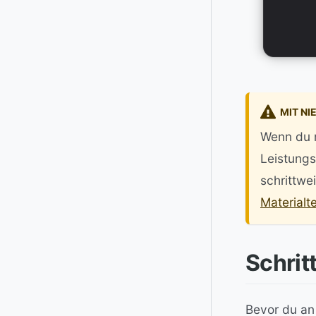
MIT NI
Wenn du m
Leistungs
schrittwe
Materialt
Schrit
Bevor du an