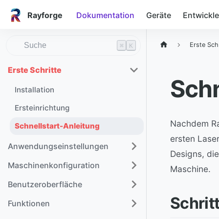
Rayforge
Dokumentation
Geräte
Entwickle
Erste Sch
⌘
K
Erste Schritte
Schn
Installation
Ersteinrichtung
Nachdem Rayf
Schnellstart-Anleitung
ersten Laser
Anwendungseinstellungen
Designs, di
Maschinenkonfiguration
Maschine.
Benutzeroberfläche
Schrit
Funktionen