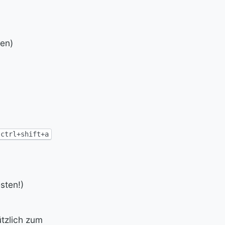
ren)
ctrl+shift+a
sten!)
ützlich zum