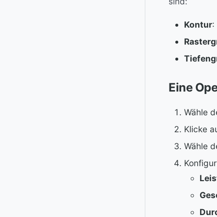
sind:
Kontur
:
Rasterg
Tiefeng
Eine Ope
Wähle de
Klicke a
Wähle d
Konfigur
Lei
Ges
Dur