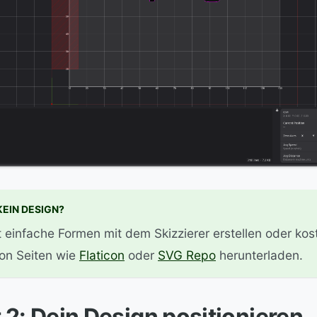
EIN DESIGN?
 einfache Formen mit dem Skizzierer erstellen oder ko
on Seiten wie
Flaticon
oder
SVG Repo
herunterladen.
t 2: Dein Design positionieren