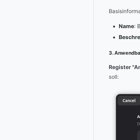
Basisinforma
Name
: 
Beschr
3. Anwendbar
Register "
soll: